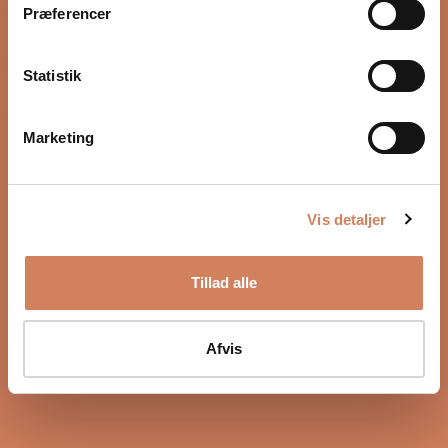
Onsdag
10:00 – 17:00
Præferencer
12/08-2026
Torsdag
10:00 – 17:00
Statistik
13/08-2026
Fredag
10:00 – 17:00
Marketing
14/08-2026
Vis detaljer
Tillad alle
Sound Specialist ApS
Vandmanden 10K
Afvis
9200 Aalborg SW
CVR number: 17988042
+45 98 16 14 10