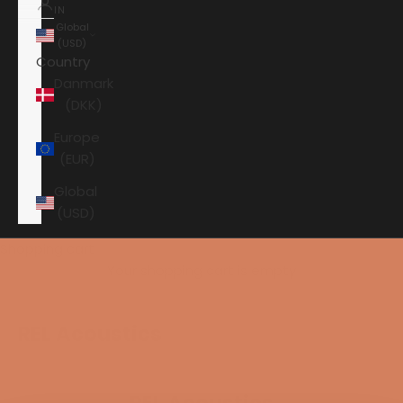
IN
Global
(USD)
Country
Danmark
(DKK)
Europe
(EUR)
Global
(USD)
Shopping cart
Your shopping cart is empty
REL Acoustics