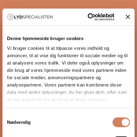
REL Acoustics
This collection is empty
CONTINUE SHOPPING
Denne hjemmeside bruger cookies
OPENING HOURS
Vi bruger cookies til at tilpasse vores indhold og
annoncer, til at vise dig funktioner til sociale medier og til
Lukket nu
at analysere vores trafik. Vi deler også oplysninger om
din brug af vores hjemmeside med vores partnere inden
I dag
10:00 – 14:00
for sociale medier, annonceringspartnere og
08/08-2026
analysepartnere. Vores partnere kan kombinere disse
Søndag
Closed
data med andre oplysninger, du har givet dem, eller som
09/08-2026
de har indsamlet fra din brug af deres tjenester.
Mandag
10:00 – 17:00
10/08-2026
Samtykkevalg
Nødvendig
Tirsdag
10:00 – 17:00
11/08-2026