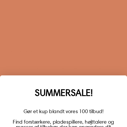
Terms and Conditions
Privacy Policy
Sustainability
Right of withdrawal
Sign up for our newsletter
When you sign up for our newsletter, you get 1 extra
year of warranty, personalized offers, inspiration, and
much more.
Name
SUMMERSALE!
Gør et kup blandt vores 100 tilbud!
Find forstærkere, pladespillere, højttalere og
masser af tilbehør, der kan opgradere dit