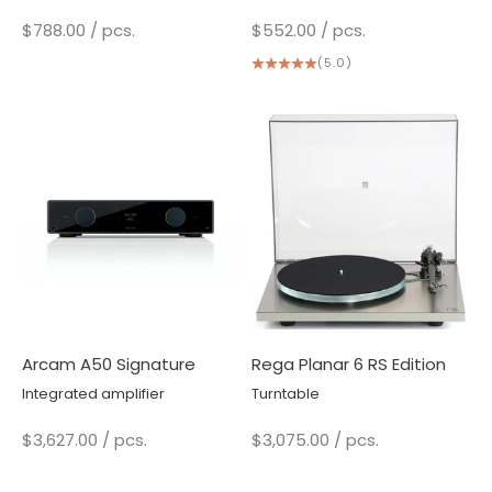
Sale price
Sale price
$788.00
/ pcs.
$552.00
/ pcs.
(5.0)
Arcam A50 Signature
Rega Planar 6 RS Edition
Integrated amplifier
Turntable
Sale price
Sale price
$3,627.00
/ pcs.
$3,075.00
/ pcs.