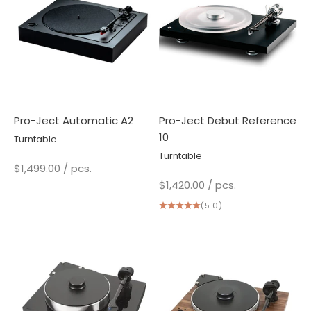
Pro-Ject Automatic A2
Pro-Ject Debut Reference
10
Turntable
Turntable
Sale price
$1,499.00
/ pcs.
Sale price
$1,420.00
/ pcs.
(5.0)