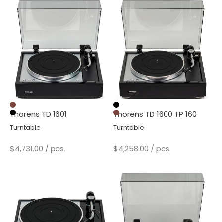
Walnut
Black
Thorens TD 1601
Thorens TD 1600 TP 160
Black
Walnut
Turntable
Turntable
Sale price
Sale price
$4,731.00
/ pcs.
$4,258.00
/ pcs.