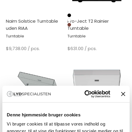
Sort
Naim Solstice Turntable
Pro-Ject T2 Rainier
Hvid
Valnød
uden RIAA
Turntable
Turntable
Turntable
Sale price
Sale price
$9,738.00
/ pcs.
$631.00
/ pcs.
Denne hjemmeside bruger cookies
Vi bruger cookies til at tilpasse vores indhold og
Valnød
Black Satin
Pro-Ject T1 EVO
Pro-Ject Debut EVO 2
annoncer, til at vise dig funktioner til sociale medier og til