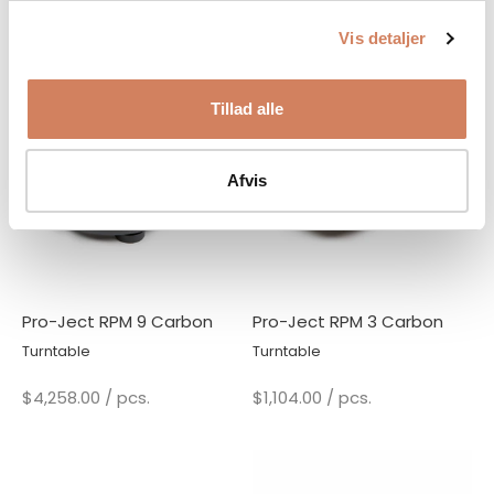
(4.7)
Vis detaljer
Tillad alle
Afvis
White high-gloss
Pro-Ject RPM 9 Carbon
Pro-Ject RPM 3 Carbon
Red high-gloss
Black high-gloss
Turntable
Turntable
Sale price
Sale price
$4,258.00
/ pcs.
$1,104.00
/ pcs.