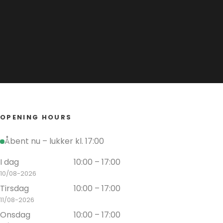
to vinyl and turntables, read on here and
turntable
see how you can easily get started.
5 steps 
longer li
Read more
Read mo
OPENING HOURS
Åbent nu – lukker kl. 17:00
I dag
10:00 – 17:00
10/08-2026
Tirsdag
10:00 – 17:00
11/08-2026
Onsdag
10:00 – 17:00