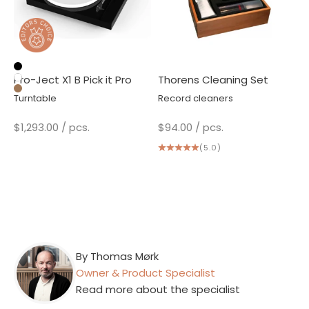
Black High Gloss
Pro-Ject X1 B Pick it Pro
Thorens Cleaning Set
White High Gloss
Real wood
Turntable
Record cleaners
Sale price
Sale price
$1,293.00
/ pcs.
$94.00
/ pcs.
(5.0)
By Thomas Mørk
Owner & Product Specialist
Read more about the specialist