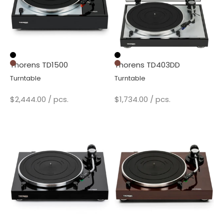
Black
Black
Thorens TD1500
Thorens TD403DD
Walnut
Walnut
Turntable
Turntable
Sale price
Sale price
$2,444.00
/ pcs.
$1,734.00
/ pcs.