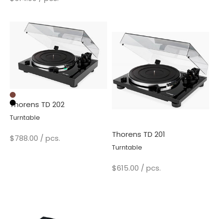
Walnut
Thorens TD 202
Black
Turntable
Thorens TD 201
Sale price
$788.00
/ pcs.
Turntable
Sale price
$615.00
/ pcs.