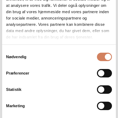
Sort
White High Gloss
Hvid
Black High Gloss
Turntable
Turntable
at analysere vores trafik. Vi deler også oplysninger om
Fir Green Satin
din brug af vores hjemmeside med vores partnere inden
Wine Red Satin
Sale price
Sale price
$505.00
/ pcs.
From $867.00
/ pcs.
for sociale medier, annonceringspartnere og
analysepartnere. Vores partnere kan kombinere disse
(4.0)
(5.0)
data med andre oplysninger, du har givet dem, eller som
de har indsamlet fra din brug af deres tjenester.
Samtykkevalg
Nødvendig
Præferencer
Statistik
Black
JBL TT350 Classic
Avid Ingenium Plug & Play
White
Turntable
Turntable
Marketing
Sale price
Sale price
$867.00
/ pcs.
$2,208.00
/ pcs.