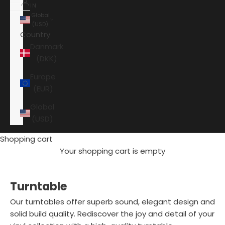
IN
Global
(USD)
Country
Danmark
(DKK)
Europe
(EUR)
Global
(USD)
Shopping cart
Your shopping cart is empty
Turntable
Our turntables offer superb sound, elegant design and
solid build quality. Rediscover the joy and detail of your