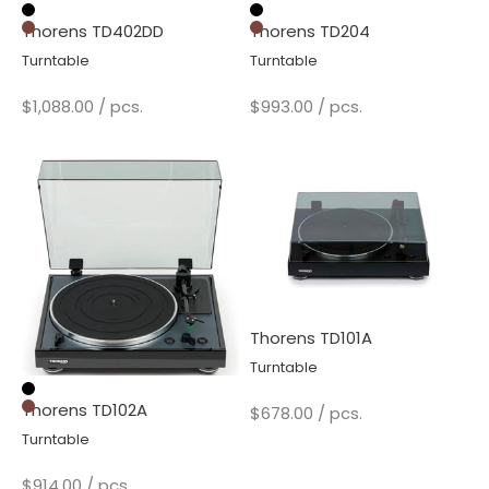
Black
Black
Thorens TD402DD
Thorens TD204
Walnut
Walnut
Turntable
Turntable
Sale price
Sale price
$1,088.00
/ pcs.
$993.00
/ pcs.
Thorens TD101A
Turntable
Black
Thorens TD102A
Sale price
$678.00
/ pcs.
Walnut
Turntable
Sale price
$914.00
/ pcs.