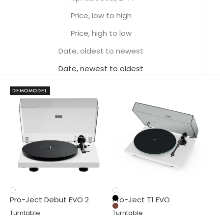
Price, low to high
Price, high to low
Date, oldest to newest
Date, newest to oldest
DEMOMODEL
White Satin
Hvid
Pro-Ject Debut EVO 2
Pro-Ject T1 EVO
Sort
Valnød
Turntable
Turntable