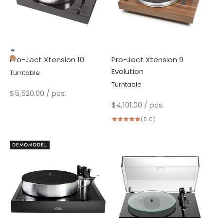
Plan
Pro-Ject Xtension 10
Pro-Ject Xtension 9
Real Wood Walnut
Evolution
Turntable
Turntable
Sale price
$5,520.00
/ pcs.
Sale price
$4,101.00
/ pcs.
(5.0)
DEMOMODEL