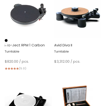
Black
Pro-Ject RPM 1 Carbon
Avid Diva II
White
Turntable
Turntable
Sale price
Sale price
$820.00
/ pcs.
$3,312.00
/ pcs.
(5.0)