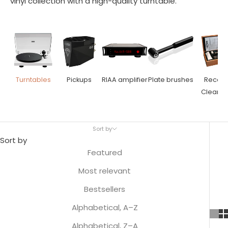
vinyl collection with a high-quality turntable.
Turntables
Pickups
RIAA amplifier
Plate brushes
Recor
Cleaner
Sort by
Sort by
Featured
Most relevant
Bestsellers
Alphabetical, A–Z
Alphabetical, Z–A