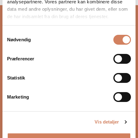
Date, newest to oldest
analysepartnere. Vores partnere kan kombinere disse
data med andre oplysninger, du har givet dem, eller som
SAVE 15%
de har indsamlet fra din brug af deres tjenester.
Samtykkevalg
Nødvendig
Præferencer
Statistik
Zidoo Z3000 PRO
Media player
Marketing
Sale price
Regular price
$723.00
/ pcs.
$851.00
(5.0)
Vis detaljer