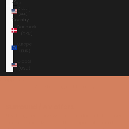
IN
Global
(USD)
Country
Danmark
(DKK)
Europe
(EUR)
Global
(USD)
Shopping cart
Your shopping cart is empty
Surround / AV offers
Et velfungerende AV-system er fundamentet i enhver
hjemmebiograf. Med de rette komponenter kan du