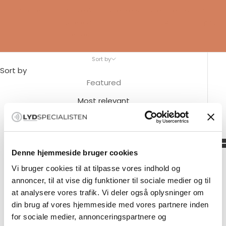
All offers
Active &
Speakers
Streamers &
Cables 
wireless
DACs
power
speakers
Sort by
Sort by
Featured
Most relevant
Bestsellers
Alphabetical, A–Z
Denne hjemmeside bruger cookies
Alphabetical, Z–A
Vi bruger cookies til at tilpasse vores indhold og
Price, low to high
annoncer, til at vise dig funktioner til sociale medier og til
Price, high to low
at analysere vores trafik. Vi deler også oplysninger om
din brug af vores hjemmeside med vores partnere inden
Date, oldest to newest
for sociale medier, annonceringspartnere og