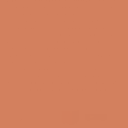
skabe en mere engagerende oplevelse, hvor lyd og
billede arbejder sammen og bringer film, serier, sport
og musik tættere på virkeligheden.
Hos Lydspecialisten finder du nøje udvalgt AV-udstyr
til både dedikerede hjemmebiografer og ambitiøse
surroundsystemer. Udvalget omfatter blandt andet
surround receivere, effektforstærkere, surround
processorer og andre komponenter, der giver
mulighed for at opbygge et system med fokus på
præcision, fleksibilitet og ydeevne.
Uanset om du bygger din første hjemmebiograf eller
finjusterer et eksisterende setup, finder du AV-
løsninger fra anerkendte producenter med fokus på
den samlede oplevelse og langvarig lytteglæde.