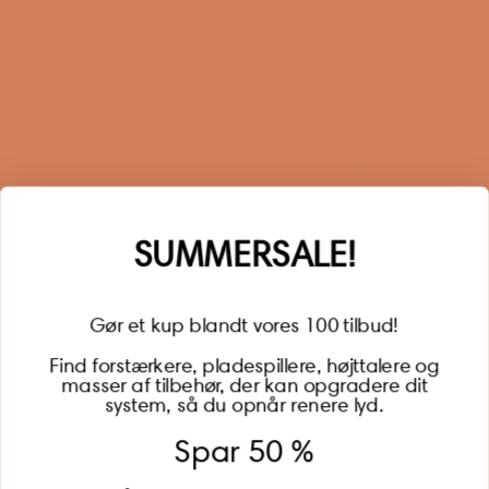
Right of withdrawal
Sign up for our newsletter
When you sign up for our newsletter, you get 1 extra
year of warranty, personalized offers, inspiration, and
much more.
Name
SUMMERSALE!
Gør et kup blandt vores 100 tilbud!
Find forstærkere, pladespillere, højttalere og
masser af tilbehør, der kan opgradere dit
BECOME A MEMBER
system, så du opnår renere lyd.
Spar 50 %