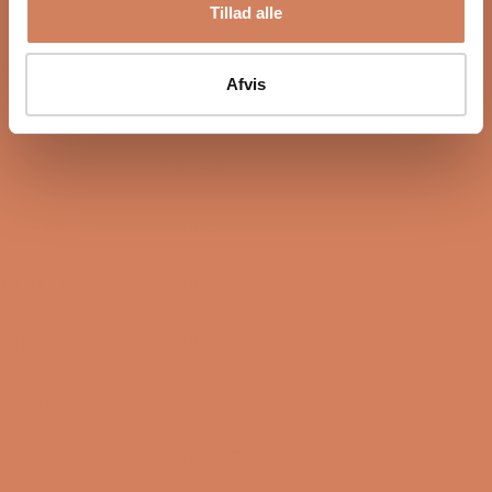
Tillad alle
OPENING HOURS
Afvis
Lukket nu
I dag
Closed
09/08-2026
Mandag
10:00 – 17:00
10/08-2026
Tirsdag
10:00 – 17:00
11/08-2026
Onsdag
10:00 – 17:00
12/08-2026
Torsdag
10:00 – 17:00
13/08-2026
Fredag
10:00 – 17:00
14/08-2026