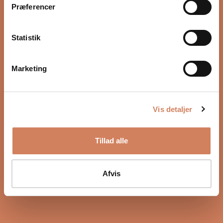
Torsdag
10:00 – 17:00
Præferencer
13/08-2026
Fredag
10:00 – 17:00
Statistik
14/08-2026
Lørdag
10:00 – 14:00
Marketing
15/08-2026
Vis detaljer
Tillad alle
Sound Specialist ApS
Vandmanden 10K
Afvis
9200 Aalborg SW
CVR number: 17988042
+45 98 16 14 10