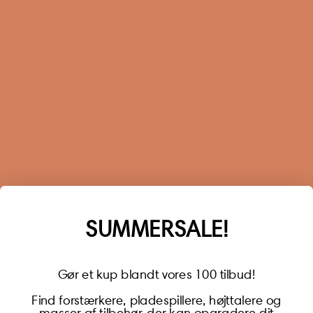
Terms and Conditions
Privacy Policy
Sustainability
Right of withdrawal
Sign up for our newsletter
When you sign up for our newsletter, you get 1 extra
year of warranty, personalized offers, inspiration, and
much more.
Name
SUMMERSALE!
Gør et kup blandt vores 100 tilbud!
Find forstærkere, pladespillere, højttalere og
masser af tilbehør, der kan opgradere dit