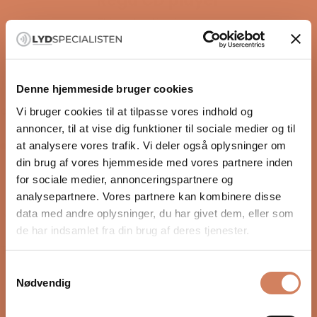
Rega CD player
This collection is empty
CONTINUE SHOPPING
Denne hjemmeside bruger cookies
OPENING HOURS
Vi bruger cookies til at tilpasse vores indhold og
annoncer, til at vise dig funktioner til sociale medier og til
Lukket nu
at analysere vores trafik. Vi deler også oplysninger om
din brug af vores hjemmeside med vores partnere inden
I dag
Closed
for sociale medier, annonceringspartnere og
09/08-2026
analysepartnere. Vores partnere kan kombinere disse
Mandag
10:00 – 17:00
data med andre oplysninger, du har givet dem, eller som
10/08-2026
de har indsamlet fra din brug af deres tjenester.
Tirsdag
10:00 – 17:00
11/08-2026
Samtykkevalg
Nødvendig
Onsdag
10:00 – 17:00
12/08-2026