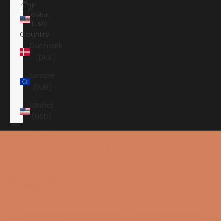
IN
Global
(USD)
Country
Danmark
(DKK)
Europe
(EUR)
Global
(USD)
Shopping cart
Your shopping cart is empty
Rega CD player