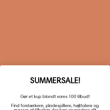
Terms and Conditions
Privacy Policy
Sustainability
Right of withdrawal
Sign up for our newsletter
When you sign up for our newsletter, you get 1 extra
year of warranty, personalized offers, inspiration, and
much more.
Name
SUMMERSALE!
Gør et kup blandt vores 100 tilbud!
Find forstærkere, pladespillere, højttalere og
masser af tilbehør, der kan opgradere dit