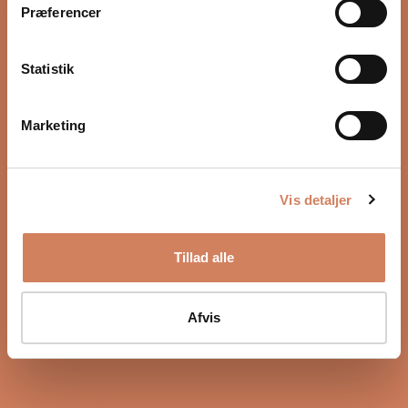
Torsdag
10:00 – 17:00
Præferencer
13/08-2026
Fredag
10:00 – 17:00
Statistik
14/08-2026
Lørdag
10:00 – 14:00
Marketing
15/08-2026
Vis detaljer
Tillad alle
Sound Specialist ApS
Vandmanden 10K
Afvis
9200 Aalborg SW
CVR number: 17988042
+45 98 16 14 10