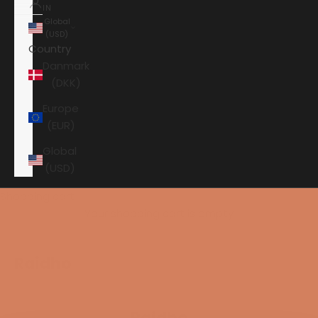
IN
Global
(USD)
Country
Danmark
(DKK)
Europe
(EUR)
Global
(USD)
Shopping cart
Your shopping cart is empty
Raidho