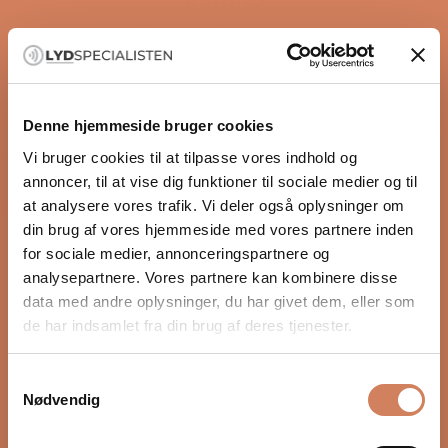
Raidho
This collection is empty
CONTINUE SHOPPING
Denne hjemmeside bruger cookies
OPENING HOURS
Vi bruger cookies til at tilpasse vores indhold og
annoncer, til at vise dig funktioner til sociale medier og til
Lukket nu
at analysere vores trafik. Vi deler også oplysninger om
din brug af vores hjemmeside med vores partnere inden
I dag
Closed
for sociale medier, annonceringspartnere og
09/08-2026
analysepartnere. Vores partnere kan kombinere disse
Mandag
10:00 – 17:00
data med andre oplysninger, du har givet dem, eller som
10/08-2026
de har indsamlet fra din brug af deres tjenester.
Tirsdag
10:00 – 17:00
11/08-2026
Samtykkevalg
Nødvendig
Onsdag
10:00 – 17:00
12/08-2026