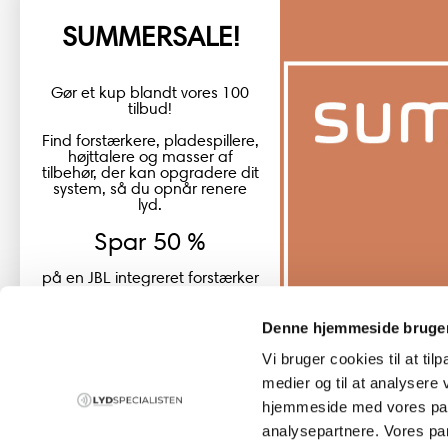
SUMMERSALE!
+45 98 16 14 10
info@lydspecialisten.dk
Gør et kup blandt vores 100
tilbud!
Find forstærkere, pladespillere,
højttalere og masser af
tilbehør, der kan opgradere dit
system, så du opnår renere
lyd.
Spar 50 %
på en JBL integreret forstærker
JBL SA550 Classic
Denne hjemmeside bruger
Vi bruger cookies til at til
Global (USD)
Country
medier og til at analysere 
Danmark
hjemmeside med vores part
(DKK)
analysepartnere. Vores pa