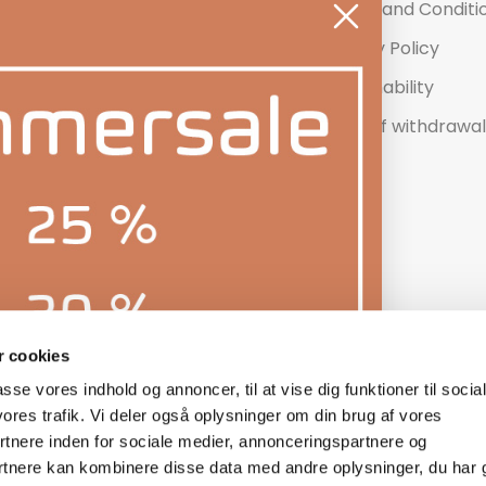
Contact us
Terms and Conditi
Newsletter
Privacy Policy
Product Reviews
Sustainability
Right of withdrawal
 cookies
passe vores indhold og annoncer, til at vise dig funktioner til socia
© 2026 - Lydspecialisten Powered by Shopify
vores trafik. Vi deler også oplysninger om din brug af vores
nere inden for sociale medier, annonceringspartnere og
rtnere kan kombinere disse data med andre oplysninger, du har 