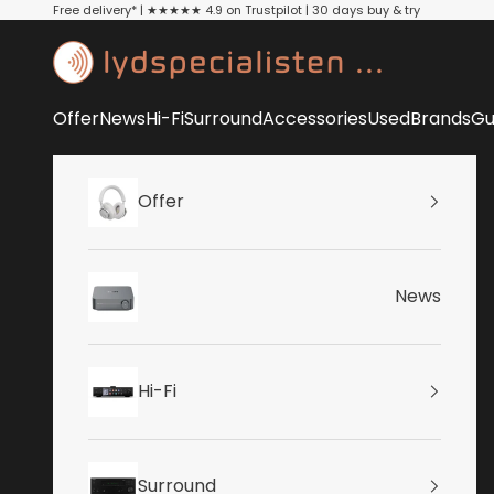
Skip to content
Free delivery* | ★★★★★ 4.9 on Trustpilot | 30 days buy & try
Lydspecialisten
Offer
News
Hi-Fi
Surround
Accessories
Used
Brands
Gu
Offer
News
Hi-Fi
Surround