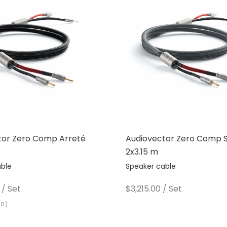
tor Zero Comp Arreté
Audiovector Zero Comp S
2x3.15 m
able
Speaker cable
e
Sale price
/ Set
$3,215.00
/ Set
.0)