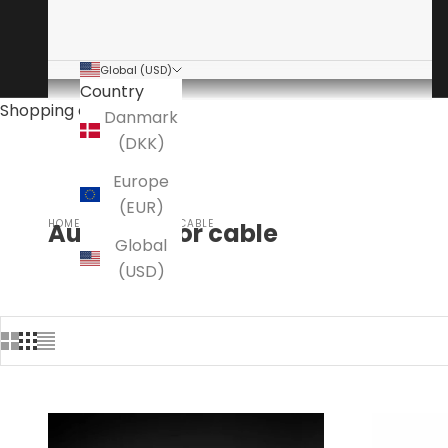
Global (USD)
Country
Shopping cart
Danmark
(DKK)
Europe
(EUR)
HOME
AUDIOVECTOR CABLE
Audiovector cable
Global
(USD)