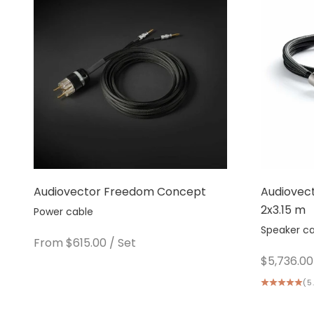
Audiovector Freedom Concept
Audiovec
2x3.15 m
Power cable
Speaker c
Sale price
From $615.00
/ Set
Sale pric
$5,736.00
(5