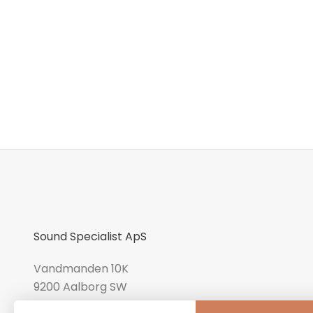
Sound Specialist ApS
Vandmanden 10K
9200 Aalborg SW
CVR number: 17988042