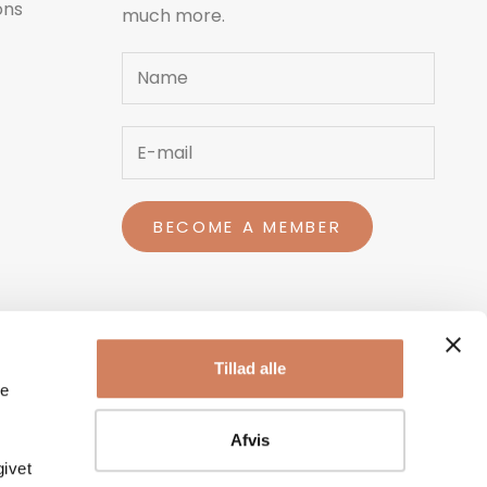
ons
much more.
Name
BECOME A MEMBER
Tillad alle
le
Afvis
givet