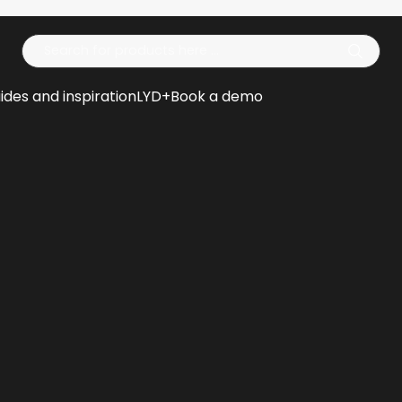
Op
ides and inspiration
LYD+
Book a demo