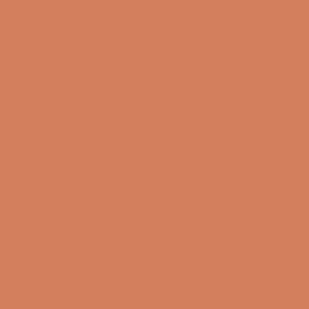
Sound Specialist ApS
Vandmanden 10K
9200 Aalborg SW
CVR number: 17988042
+45 98 16 14 10
info@lydspecialisten.dk
Info
About us
Book a demo
Contact us