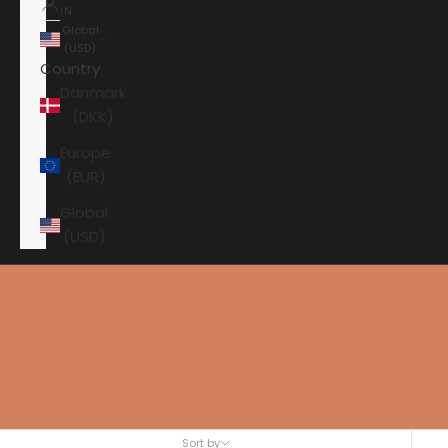
IN
Global
(USD)
Country
Danmark
(DKK)
Europe
(EUR)
Global
(USD)
Shopping cart
Your shopping cart is empty
Naim streamer
Sort by