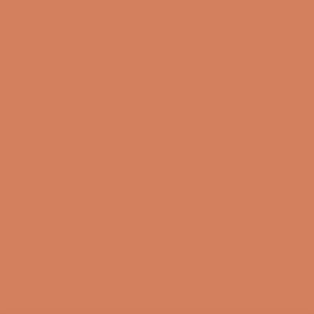
Newsletter
Product Reviews
Online Shop
FAQ
Returns
Terms and Conditions
Privacy Policy
Sustainability
Right of withdrawal
Sign up for our newsletter
When you sign up for our newsletter, you get 1 extra