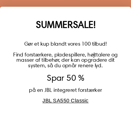
year of warranty, personalized offers, inspiration, and
much more.
Name
SUMMERSALE!
Gør et kup blandt vores 100 tilbud!
Find forstærkere, pladespillere, højttalere og
masser af tilbehør, der kan opgradere dit
BECOME A MEMBER
system, så du opnår renere lyd.
Spar 50 %
på en JBL integreret forstærker
JBL SA550 Classic
Global (USD)
Country
Danmark (DKK)
Europe (EUR)