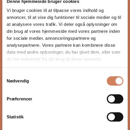
Denne hjemmeside bruger cookies
Vi bruger cookies til at tilpasse vores indhold og
annoncer, til at vise dig funktioner til sociale medier og til
at analysere vores trafik. Vi deler også oplysninger om
din brug af vores hjemmeside med vores partnere inden
for sociale medier, annonceringspartnere og
Naim NSC 222 (demo)
analysepartnere. Vores partnere kan kombinere disse
Preamplifier
data med andre oplysninger, du har givet dem, eller som
de har indsamlet fra din brug af deres tjenester.
Sale price
$6,270.00
/ pcs.
Samtykkevalg
Nødvendig
Præferencer
OPENING HOURS
Statistik
Lukket nu