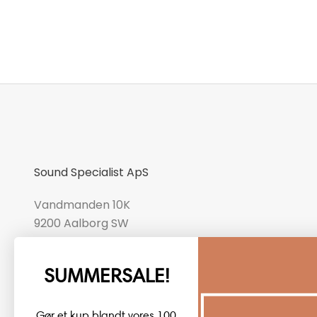
Sound Specialist ApS
Vandmanden 10K
9200 Aalborg SW
CVR number: 17988042
SUMMERSALE!
+45 98 16 14 10
info@lydspecialisten.dk
Gør et kup blandt vores 100