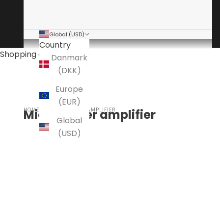
Global (USD)
Country
Shopping cart
Danmark
(DKK)
Europe
(EUR)
HOME
MICHI POWER AMPLIFIER
Michi power amplifier
Global
(USD)