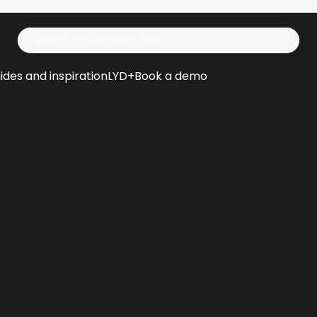
Op
ides and inspiration
LYD+
Book a demo