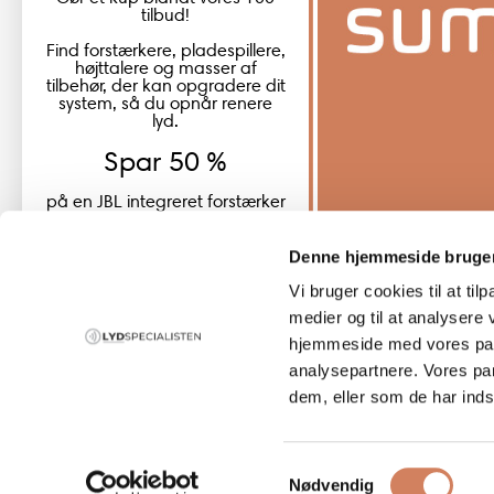
tilbud!
Find forstærkere, pladespillere,
højttalere og masser af
tilbehør, der kan opgradere dit
system, så du opnår renere
lyd.
Spar 50 %
på en JBL integreret forstærker
JBL SA550 Classic
Denne hjemmeside bruger
Vi bruger cookies til at til
Global (USD)
Country
medier og til at analysere 
Danmark
hjemmeside med vores part
(DKK)
analysepartnere. Vores pa
dem, eller som de har indsa
Europe
summersale her
(EUR)
Samtykkevalg
Global
Nødvendig