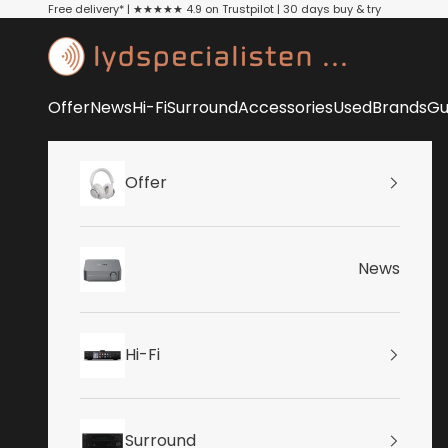
Skip to content
Free delivery* | ★★★★★ 4.9 on Trustpilot | 30 days buy & try
Lydspecialisten
Offer
News
Hi-Fi
Surround
Accessories
Used
Brands
Gu
Offer
News
Hi-Fi
Surround