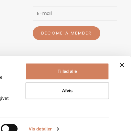
BECOME A MEMBER
Tillad alle
le
Afvis
givet
Vis detaljer