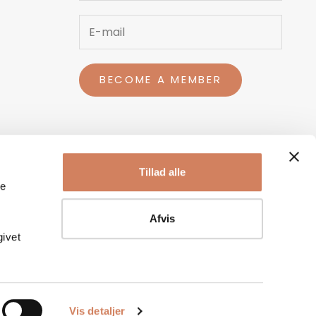
BECOME A MEMBER
Tillad alle
le
Afvis
givet
Vis detaljer