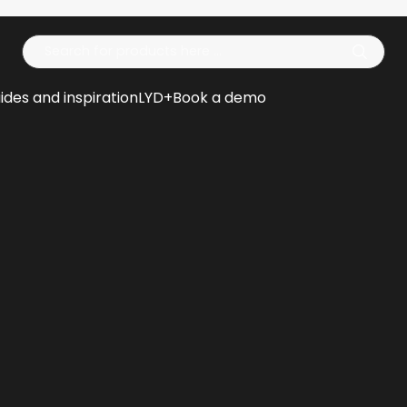
Op
ides and inspiration
LYD+
Book a demo