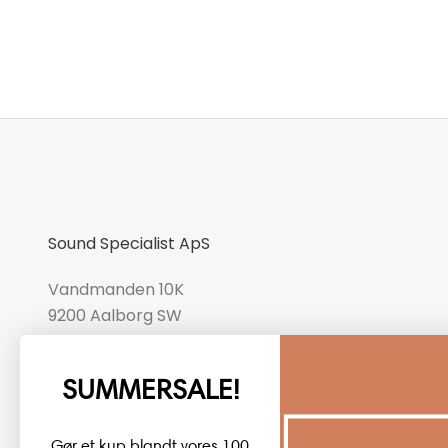
Sound Specialist ApS
Vandmanden 10K
9200 Aalborg SW
CVR number: 17988042
SUMMERSALE!
+45 98 16 14 10
info@lydspecialisten.dk
Gør et kup blandt vores 100