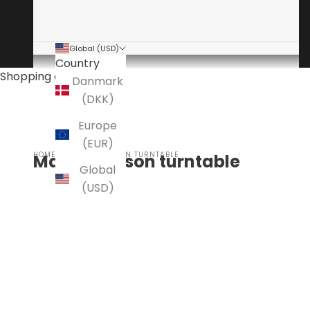
Global (USD)
Country
Shopping cart
Danmark
(DKK)
Europe
(EUR)
HOME
MARK LEVINSON TURNTABLE
Mark Levinson turntable
Global
(USD)