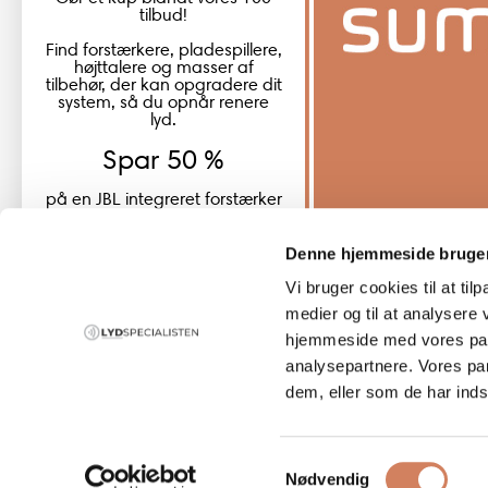
tilbud!
Find forstærkere, pladespillere,
højttalere og masser af
tilbehør, der kan opgradere dit
system, så du opnår renere
lyd.
Spar 50 %
på en JBL integreret forstærker
JBL SA550 Classic
Denne hjemmeside bruger
Vi bruger cookies til at til
Global (USD)
Country
medier og til at analysere 
Danmark
hjemmeside med vores part
(DKK)
analysepartnere. Vores pa
dem, eller som de har indsa
Europe
summersale her
(EUR)
Samtykkevalg
Global
Nødvendig