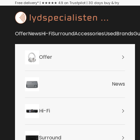
Skip to content
Free delivery* | ★★★★★ 4.9 on Trustpilot | 30 days buy & try
Lydspecialisten
Offer
News
Hi-Fi
Surround
Accessories
Used
Brands
Gu
Offer
News
Hi-Fi
Surround